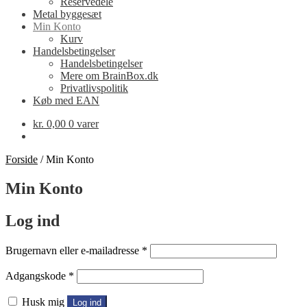
Reservedele
Metal byggesæt
Min Konto
Kurv
Handelsbetingelser
Handelsbetingelser
Mere om BrainBox.dk
Privatlivspolitik
Køb med EAN
kr.
0,00
0 varer
Forside
/
Min Konto
Min Konto
Log ind
Påkrævet
Brugernavn eller e-mailadresse
*
Påkrævet
Adgangskode
*
Husk mig
Log ind