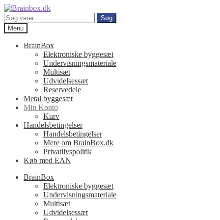
Spring
Spring
til
til
Søg
Søg
navigation
indhold
efter:
Menu
BrainBox
Elektroniske byggesæt
Undervisningsmateriale
Multisæt
Udvidelsessæt
Reservedele
Metal byggesæt
Min Konto
Kurv
Handelsbetingelser
Handelsbetingelser
Mere om BrainBox.dk
Privatlivspolitik
Køb med EAN
BrainBox
Elektroniske byggesæt
Undervisningsmateriale
Multisæt
Udvidelsessæt