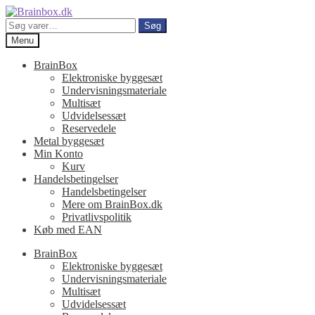
Spring
Spring
til
til
Søg
Søg
navigation
indhold
efter:
Menu
BrainBox
Elektroniske byggesæt
Undervisningsmateriale
Multisæt
Udvidelsessæt
Reservedele
Metal byggesæt
Min Konto
Kurv
Handelsbetingelser
Handelsbetingelser
Mere om BrainBox.dk
Privatlivspolitik
Køb med EAN
BrainBox
Elektroniske byggesæt
Undervisningsmateriale
Multisæt
Udvidelsessæt