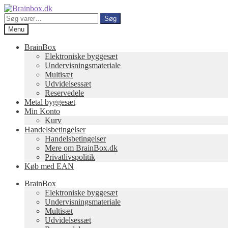
Spring
Spring
til
til
Søg
Søg
navigation
indhold
efter:
Menu
BrainBox
Elektroniske byggesæt
Undervisningsmateriale
Multisæt
Udvidelsessæt
Reservedele
Metal byggesæt
Min Konto
Kurv
Handelsbetingelser
Handelsbetingelser
Mere om BrainBox.dk
Privatlivspolitik
Køb med EAN
BrainBox
Elektroniske byggesæt
Undervisningsmateriale
Multisæt
Udvidelsessæt