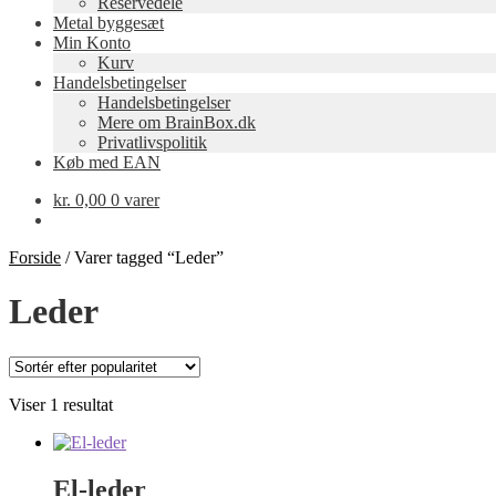
Reservedele
Metal byggesæt
Min Konto
Kurv
Handelsbetingelser
Handelsbetingelser
Mere om BrainBox.dk
Privatlivspolitik
Køb med EAN
kr.
0,00
0 varer
Forside
/
Varer tagged “Leder”
Leder
Viser 1 resultat
El-leder