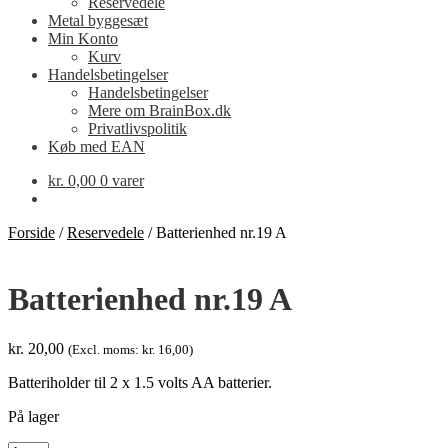
Reservedele
Metal byggesæt
Min Konto
Kurv
Handelsbetingelser
Handelsbetingelser
Mere om BrainBox.dk
Privatlivspolitik
Køb med EAN
kr.
0,00
0 varer
Forside
/
Reservedele
/
Batterienhed nr.19 A
Batterienhed nr.19 A
kr.
20,00
(Excl. moms:
kr.
16,00
)
Batteriholder til 2 x 1.5 volts AA batterier.
På lager