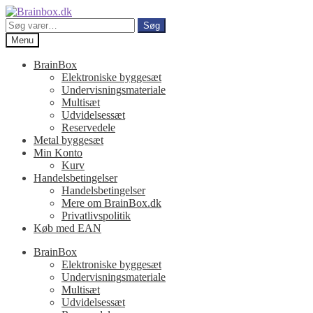
Spring
Spring
til
til
Søg
Søg
navigation
indhold
efter:
Menu
BrainBox
Elektroniske byggesæt
Undervisningsmateriale
Multisæt
Udvidelsessæt
Reservedele
Metal byggesæt
Min Konto
Kurv
Handelsbetingelser
Handelsbetingelser
Mere om BrainBox.dk
Privatlivspolitik
Køb med EAN
BrainBox
Elektroniske byggesæt
Undervisningsmateriale
Multisæt
Udvidelsessæt