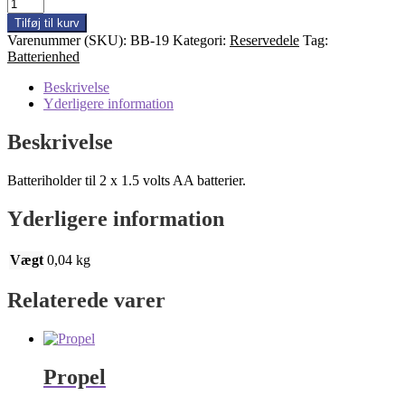
Batterienhed
nr.19
Tilføj til kurv
A
Varenummer (SKU):
BB-19
Kategori:
Reservedele
Tag:
antal
Batterienhed
Beskrivelse
Yderligere information
Beskrivelse
Batteriholder til 2 x 1.5 volts AA batterier.
Yderligere information
Vægt
0,04 kg
Relaterede varer
Propel