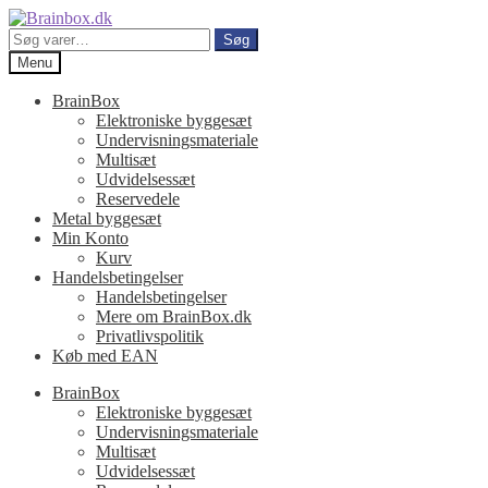
Spring
Spring
til
til
Søg
Søg
navigation
indhold
efter:
Menu
BrainBox
Elektroniske byggesæt
Undervisningsmateriale
Multisæt
Udvidelsessæt
Reservedele
Metal byggesæt
Min Konto
Kurv
Handelsbetingelser
Handelsbetingelser
Mere om BrainBox.dk
Privatlivspolitik
Køb med EAN
BrainBox
Elektroniske byggesæt
Undervisningsmateriale
Multisæt
Udvidelsessæt