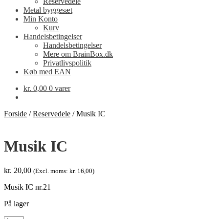
Reservedele
Metal byggesæt
Min Konto
Kurv
Handelsbetingelser
Handelsbetingelser
Mere om BrainBox.dk
Privatlivspolitik
Køb med EAN
kr.
0,00
0 varer
Forside
/
Reservedele
/
Musik IC
Musik IC
kr.
20,00
(Excl. moms:
kr.
16,00
)
Musik IC nr.21
På lager