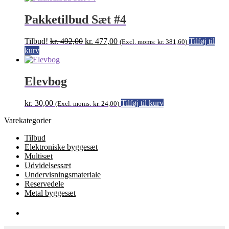
Pakketilbud Sæt #4
Den
Den
Tilbud!
kr.
492,00
kr.
477,00
Tilføj til
(Excl. moms:
kr.
381,60
)
oprindelige
aktuelle
kurv
pris
pris
var:
er:
kr. 492,00.
kr. 477,00.
Elevbog
kr.
30,00
Tilføj til kurv
(Excl. moms:
kr.
24,00
)
Varekategorier
Tilbud
Elektroniske byggesæt
Multisæt
Udvidelsessæt
Undervisningsmateriale
Reservedele
Metal byggesæt