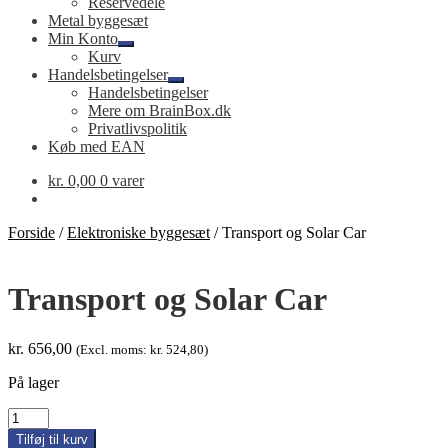
Reservedele
Metal byggesæt
Min Konto
Udfold
Kurv
undermenu
Handelsbetingelser
Udfold
Handelsbetingelser
undermenu
Mere om BrainBox.dk
Privatlivspolitik
Køb med EAN
kr.
0,00
0 varer
Forside
/
Elektroniske byggesæt
/
Transport og Solar Car
Transport og Solar Car
kr.
656,00
(Excl. moms:
kr.
524,80
)
På lager
Transport
og
Tilføj til kurv