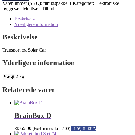
Solar
Varenummer (SKU):
tilbudspakke-1
Kategorier:
Elektroniske
Car
byggesæt
,
Multisæt
,
Tilbud
antal
Beskrivelse
Yderligere information
Beskrivelse
Transport og Solar Car.
Yderligere information
Vægt
2 kg
Relaterede varer
BrainBox D
kr.
65,00
Tilføj til kurv
(Excl. moms:
kr.
52,00
)