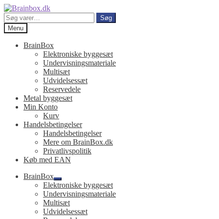
Spring
Spring
til
til
Søg
Søg
navigation
indhold
efter:
Menu
BrainBox
Elektroniske byggesæt
Undervisningsmateriale
Multisæt
Udvidelsessæt
Reservedele
Metal byggesæt
Min Konto
Kurv
Handelsbetingelser
Handelsbetingelser
Mere om BrainBox.dk
Privatlivspolitik
Køb med EAN
BrainBox
Udfold
Elektroniske byggesæt
undermenu
Undervisningsmateriale
Multisæt
Udvidelsessæt